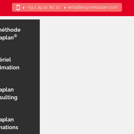
+33 1 39 20 80 20
versailles@metaplan.com
méthode
®
aplan
ériel
nimation
aplan
sulting
aplan
mations