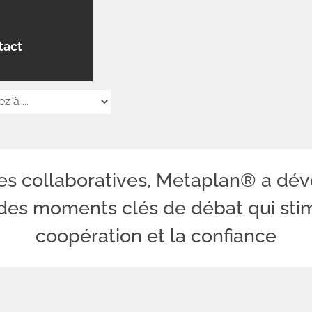
tact
es collaboratives, Metaplan® a déve
des moments clés de débat qui stimu
coopération et la confiance