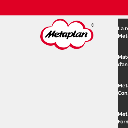
La 
Met
Mat
d’a
Met
Con
Met
For