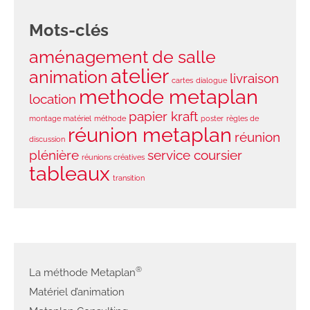
Mots-clés
aménagement de salle
atelier
animation
livraison
cartes
dialogue
methode metaplan
location
papier kraft
montage matériel
méthode
poster
règles de
réunion metaplan
réunion
discussion
plénière
service coursier
réunions créatives
tableaux
transition
®
La méthode Metaplan
Matériel d’animation