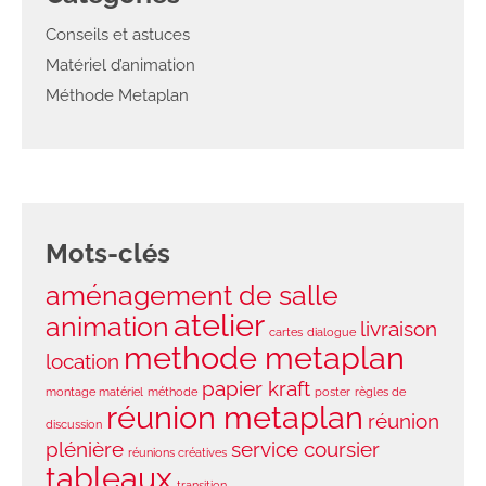
Conseils et astuces
Matériel d’animation
Méthode Metaplan
Mots-clés
aménagement de salle
atelier
animation
livraison
cartes
dialogue
methode metaplan
location
papier kraft
montage matériel
méthode
poster
règles de
réunion metaplan
réunion
discussion
plénière
service coursier
réunions créatives
tableaux
transition